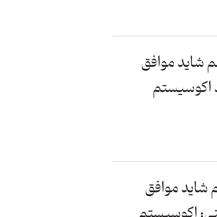
م شاید موافق
د اکوسیستم
 شاید موافق
نی: اکوسیستم