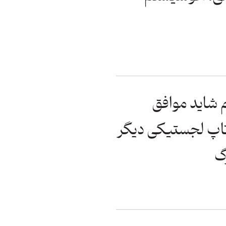
 شاید موافق
تاپ لجستیکی دیگر
گ