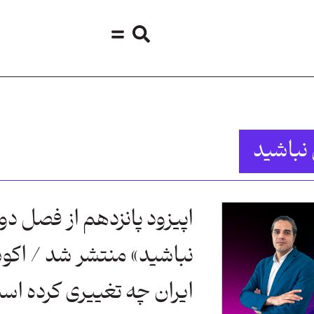
 نباشید
اپیزود پانزدهم از فصل دو
نباشید» منتشر شد / اکو
ایران چه تغییری کرده اس