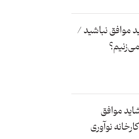
د موافق نباشید /
ی‌زنیم؟
اید موافق
کارخانه نوآوری