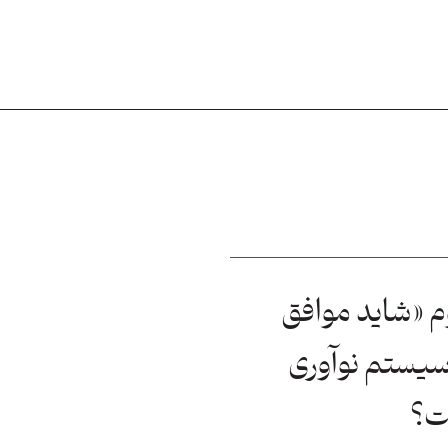
م «شاید موافق
سیستم نوآوری
ت؟